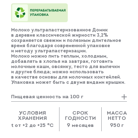
Молоко ультрапастеризованное Домик
в деревне классической жирности 3,2%
сохраняется свежим и полезным длительное
время благодаря современной упаковке
и методу ультрапастеризации.
Молоко можно пить теплым, холодным,
добавлять в хлопья на завтрак, готовить
молочные каши, овсянку, тесто для выпечки
и другие блюда; можно использовать
в качестве основы для молочных коктейлей.
Упаковка может быть с двумя видами крышки.
Пищевая ценность на 100 г
БЕЛКИ
ЖИРЫ
УГЛЕВОДЫ
КАЛОРИИ
3 г
3,2 г
4,7 г
60 кКал
УСЛОВИЯ
СРОК
МАССА
ХРАНЕНИЯ
ГОДНОСТИ
НЕТТО
t от +2 до +25 °C
9 месяцев
950 г