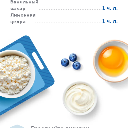
Ванильный
1 ч. л.
сахар
Лимонная
1 ч. л.
цедра