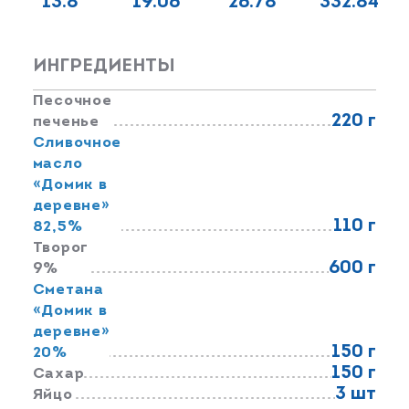
13.8
19.06
26.78
332.84
ИНГРЕДИЕНТЫ
Песочное
220 г
печенье
Сливочное
масло
«Домик в
деревне»
110 г
82,5%
Творог
600 г
9%
Сметана
«Домик в
деревне»
150 г
20%
150 г
Сахар
3 шт
Яйцо